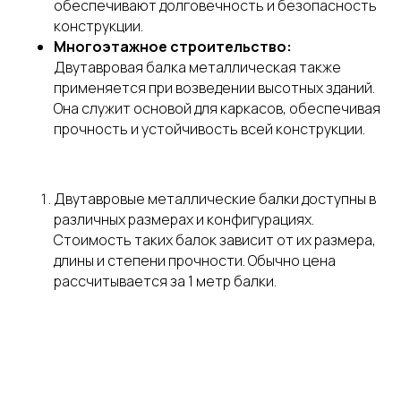
обеспечивают долговечность и безопасность
конструкции.
Многоэтажное строительство:
Двутавровая балка металлическая также
применяется при возведении высотных зданий.
Она служит основой для каркасов, обеспечивая
прочность и устойчивость всей конструкции.
Двутавровые металлические балки доступны в
Обратный звонок
различных размерах и конфигурациях.
Стоимость таких балок зависит от их размера,
длины и степени прочности. Обычно цена
рассчитывается за 1 метр балки.
ИНФОРМАЦИЯ
Услуги
Прайс
Оборудование
Видео
О нас
Вакансии
Наши работы
Статьи