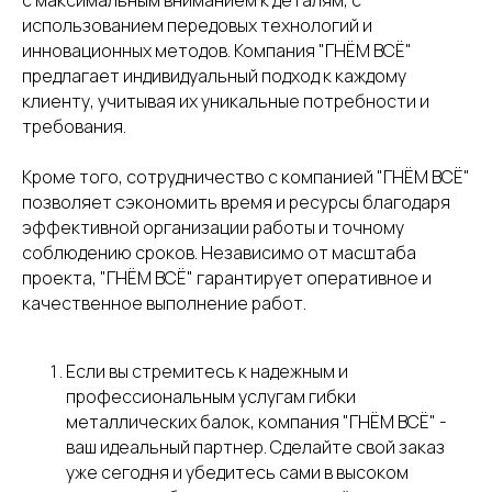
с максимальным вниманием к деталям, с
использованием передовых технологий и
Политика конфиденциальности
инновационных методов. Компания "ГНЁМ ВСЁ"
Каталог услуг
предлагает индивидуальный подход к каждому
2026 © ООО «ГНЁМ ВСЁ»
клиенту, учитывая их уникальные потребности и
требования.
Кроме того, сотрудничество с компанией "ГНЁМ ВСЁ"
позволяет сэкономить время и ресурсы благодаря
эффективной организации работы и точному
соблюдению сроков. Независимо от масштаба
проекта, "ГНЁМ ВСЁ" гарантирует оперативное и
качественное выполнение работ.
Если вы стремитесь к надежным и
профессиональным услугам гибки
металлических балок, компания "ГНЁМ ВСЁ" -
ваш идеальный партнер. Сделайте свой заказ
уже сегодня и убедитесь сами в высоком