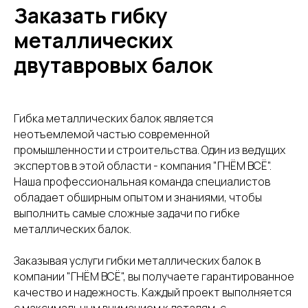
Заказать гибку
КОНТАКТЫ
металлических
двутавровых балок
По вопросам гибки труб и двутавров
+7(963)313-93-21
- Александр
По вопросам гибки листов
+7(964)321-23-21
- Валерия
Гибка металлических балок является
неотъемлемой частью современной
По вопросам вальцовки обечаек
промышленности и строительства. Один из ведущих
+7(967)973-21-23
- Денис
экспертов в этой области - компания "ГНЁМ ВСЁ".
Наша профессиональная команда специалистов
Адрес
196084, г. СПБ,
ул. Киевская, 32
обладает обширным опытом и знаниями, чтобы
литера Б.
выполнить самые сложные задачи по гибке
металлических балок.
Телефон
8 (812) 331-99-47,
Заказывая услуги гибки металлических балок в
8 (812) 331-99-70
компании "ГНЁМ ВСЁ", вы получаете гарантированное
Электронная почта
качество и надежность. Каждый проект выполняется
3319970@bk.ru