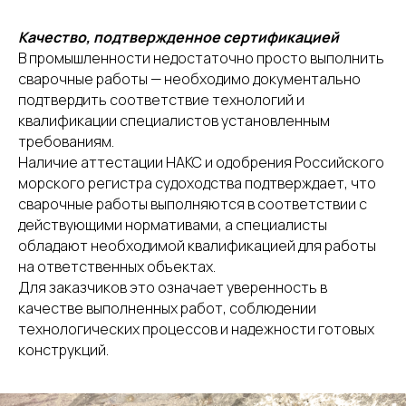
По вопросам гибки труб и двутавров
+7(963)313-93-21
- Александр
Качество, подтвержденное сертификацией
По вопросам гибки листов
В промышленности недостаточно просто выполнить
+7(964)321-23-21
- Валерия
сварочные работы — необходимо документально
подтвердить соответствие технологий и
По вопросам вальцовки обечаек
квалификации специалистов установленным
+7(967)973-21-23
- Денис
требованиям.
Адрес
Наличие аттестации НАКС и одобрения Российского
196084, г. СПБ,
ул. Киевская, 32
морского регистра судоходства подтверждает, что
литера Б.
сварочные работы выполняются в соответствии с
действующими нормативами, а специалисты
Телефон
обладают необходимой квалификацией для работы
8 (812) 331-99-47,
на ответственных объектах.
8 (812) 331-99-70
Для заказчиков это означает уверенность в
Электронная почта
качестве выполненных работ, соблюдении
3319970@bk.ru
технологических процессов и надежности готовых
конструкций.
Политика конфиденциальности
Каталог услуг
2026 © ООО «ГНЁМ ВСЁ»