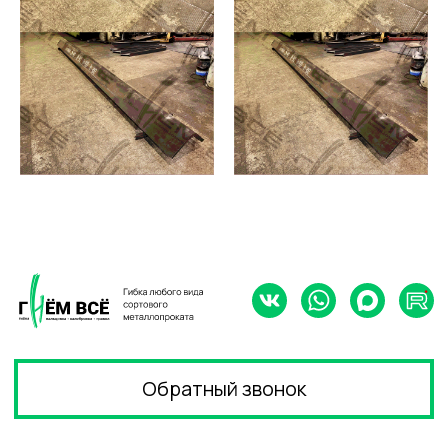
Услуги
Прайс
Оборудование
Видео
О нас
Вакансии
Наши работы
Статьи
КОНТАКТЫ
По вопросам гибки труб и двутавров
+7(963)313-93-21
- Александр
По вопросам гибки листов
+7(964)321-23-21
- Валерия
По вопросам вальцовки обечаек
+7(967)973-21-23
- Денис
Адрес
196084, г. СПБ,
ул. Киевская, 32
литера Б.