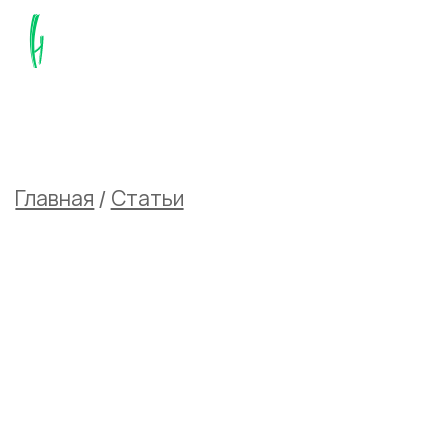
Главная
/
Статьи
/
Будущее металлообработки: как
автоматизация меняет качество и
скорость гибки металла?
Будущее
металлообработки: как
автоматизация меняет