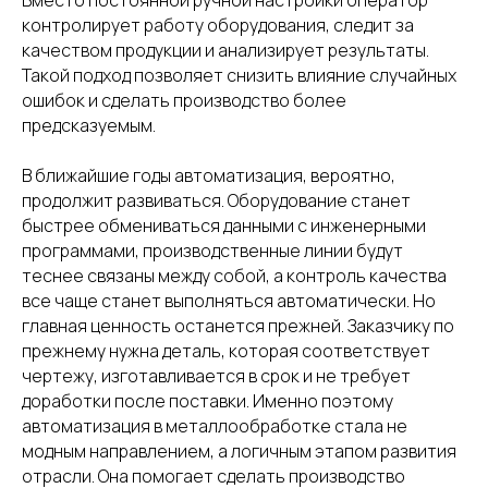
Вместо постоянной ручной настройки оператор
Услуги
Прайс
контролирует работу оборудования, следит за
Оборудование
Видео
качеством продукции и анализирует результаты.
О нас
Вакансии
Такой подход позволяет снизить влияние случайных
ошибок и сделать производство более
Наши работы
Статьи
предсказуемым.
КОНТАКТЫ
В ближайшие годы автоматизация, вероятно,
продолжит развиваться. Оборудование станет
По вопросам гибки труб и двутавров
+7(963)313-93-21
- Александр
быстрее обмениваться данными с инженерными
программами, производственные линии будут
По вопросам гибки листов
теснее связаны между собой, а контроль качества
+7(964)321-23-21
- Валерия
все чаще станет выполняться автоматически. Но
главная ценность останется прежней. Заказчику по
По вопросам вальцовки обечаек
+7(967)973-21-23
- Денис
прежнему нужна деталь, которая соответствует
чертежу, изготавливается в срок и не требует
Адрес
доработки после поставки. Именно поэтому
196084, г. СПБ,
ул. Киевская, 32
автоматизация в металлообработке стала не
литера Б.
модным направлением, а логичным этапом развития
Телефон
отрасли. Она помогает сделать производство