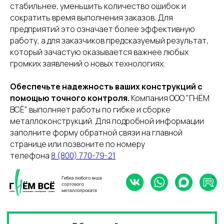
8 (812) 331-99-47,
стабильнее, уменьшить количество ошибок и
8 (812) 331-99-70
сократить время выполнения заказов. Для
предприятий это означает более эффективную
Электронная почта
работу, а для заказчиков предсказуемый результат,
3319970@bk.ru
который зачастую оказывается важнее любых
громких заявлений о новых технологиях.
Политика конфиденциальности
Каталог услуг
2026 © ООО «ГНЁМ ВСЁ»
Обеспечьте надежность ваших конструкций с
помощью точного контроля.
Компания ООО "ГНЁМ
ВСЁ" выполняет работы по гибке и сборке
металлоконструкций. Для подробной информации
заполните форму обратной связи на главной
странице или позвоните по номеру
телефона
8 (800) 770-79-21