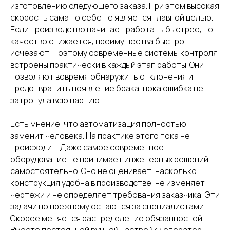
изготовлению следующего заказа. При этом высокая
скорость сама по себе не является главной целью.
Если производство начинает работать быстрее, но
качество снижается, преимущества быстро
исчезают. Поэтому современные системы контроля
встроены практически в каждый этап работы. Они
позволяют вовремя обнаружить отклонения и
предотвратить появление брака, пока ошибка не
затронула всю партию.
Есть мнение, что автоматизация полностью
заменит человека. На практике этого пока не
происходит. Даже самое современное
оборудование не принимает инженерных решений
Обратный звонок
самостоятельно. Оно не оценивает, насколько
конструкция удобна в производстве, не изменяет
чертежи и не определяет требования заказчика. Эти
задачи по прежнему остаются за специалистами.
ИНФОРМАЦИЯ
Скорее меняется распределение обязанностей.