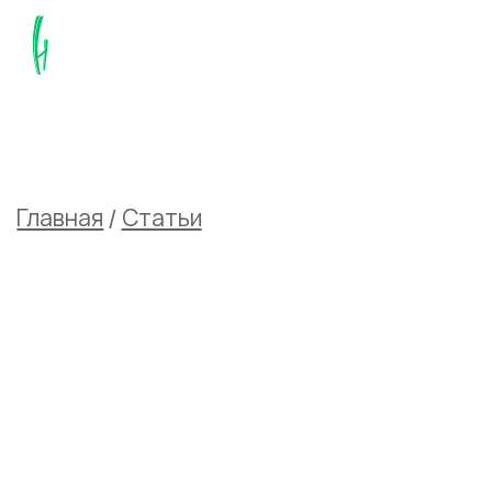
Главная
/
Статьи
/
Цветная дефектоскопия
7 ошибок при заказе
гибки металла, которые
приводят к браку и