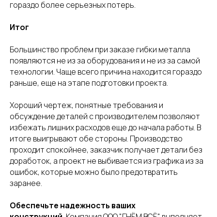
литера Б.
гораздо более серьезных потерь.
Телефон
Итог
8 (812) 331-99-47,
8 (812) 331-99-70
Большинство проблем при заказе гибки металла
Электронная почта
появляются не из за оборудования и не из за самой
3319970@bk.ru
технологии. Чаще всего причина находится гораздо
раньше, еще на этапе подготовки проекта.
Политика конфиденциальности
Каталог услуг
2026 © ООО «ГНЁМ ВСЁ»
Хороший чертеж, понятные требования и
обсуждение деталей с производителем позволяют
избежать лишних расходов еще до начала работы. В
итоге выигрывают обе стороны. Производство
проходит спокойнее, заказчик получает детали без
доработок, а проект не выбивается из графика из за
ошибок, которые можно было предотвратить
заранее.
Обеспечьте надежность ваших
конструкций.
Компания ООО "ГНЁМ ВСЁ" выполняет