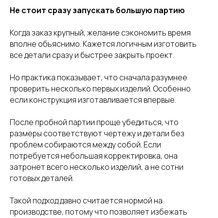
Не стоит сразу запускать большую партию
ИНФОРМАЦИЯ
Услуги
Прайс
Когда заказ крупный, желание сэкономить время
Оборудование
Видео
вполне объяснимо. Кажется логичным изготовить
все детали сразу и быстрее закрыть проект.
О нас
Вакансии
Наши работы
Статьи
Но практика показывает, что сначала разумнее
проверить несколько первых изделий. Особенно
КОНТАКТЫ
если конструкция изготавливается впервые.
По вопросам гибки труб и двутавров
После пробной партии проще убедиться, что
+7(963)313-93-21
- Александр
размеры соответствуют чертежу и детали без
По вопросам гибки листов
проблем собираются между собой. Если
+7(964)321-23-21
- Валерия
потребуется небольшая корректировка, она
затронет всего несколько изделий, а не сотни
По вопросам вальцовки обечаек
готовых деталей.
+7(967)973-21-23
- Денис
Адрес
Такой подход давно считается нормой на
196084, г. СПБ,
ул. Киевская, 32
производстве, потому что позволяет избежать